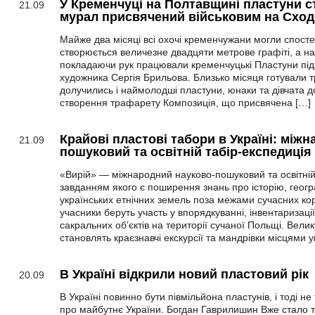
У Кременчуці на Полтавщині пластуни 
21.09
мурал присвячений військовим на Сход
Майже два місяці всі охочі кременчужани могли спостер
створюється величезне двадцяти метрове графіті, а н
покладаючи рук працювали кременчуцькі Пластуни під
художника Сергія Брильова. Близько місяця готували 
долучились і наймолодші пластуни, юнаки та дівчата д
створення трафарету Композиція, що присвячена […]
Крайові пластові табори в Україні: між
21.09
пошуковий та освітній табір-експедиція
«Вирій» — міжнародний науково-пошуковий та освітній
завданням якого є поширення знань про історію, геогр
українських етнічних земель поза межами сучасних кор
учасники беруть участь у впорядкуванні, інвентаризації
сакральних об’єктів на території сучаної Польщі. Вели
становлять краєзнавчі екскурсії та мандрівки місцями ук
В Україні відкрили новий пластовий рік
20.09
В Україні повинно бути півмільйона пластунів, і тоді н
про майбутнє України. Богдан Гаврилишин Вже стало т