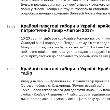
https://www.facebook.com/UkrainianCatholicUniversity/
Будівля розташована на території університетського мі
парку у Львові. Площа Центру Митрополита становить 
розробила німецька компанія Behnisch Architekten на ч
Крайові пластові табори в Україні: край
19.09
патріотичний табір «Легіон 2017»
10-23 серпня відбувся крайовий військово-патріотични
Сьогодні вночі падав дощ. Тиждень тому він теж падав, 
Минулого понеділка ми були на висоті 1740 м біля Нес
небі, різке падіння температури на надцять градусів і 
коли притуляється до спальника то робить його таким 
Крайові пластові табори в Україні: Кра
18.09
табір
Двадцять перший Крайовий вишкільний табір пройшов 
Остодір поблизу с. Кузьминець (Рожнятівський район, І
Табір – обов’язкова умова для здобуття найвищих пласт
скоба. «Крайовий вишкільний табір щороку відрізняєть
лише програмою, а й учасниками. Цього року до нас вп