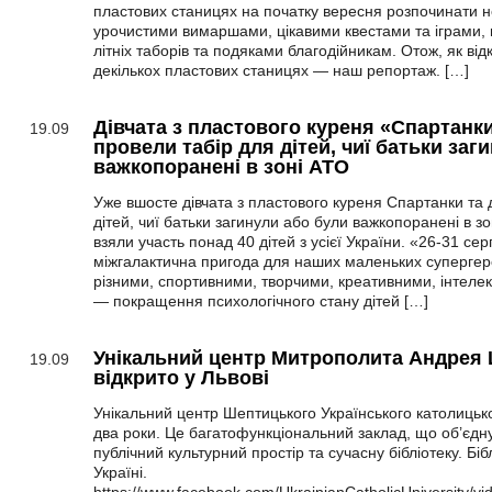
пластових станицях на початку вересня розпочинати н
урочистими вимаршами, цікавими квестами та іграми,
літніх таборів та подяками благодійникам. Отож, як від
декількох пластових станицях — наш репортаж. […]
Дівчата з пластового куреня «Спартанки»
19.09
провели табір для дітей, чиї батьки заг
важкопоранені в зоні АТО
Уже вшосте дівчата з пластового куреня Спартанки та 
дітей, чиї батьки загинули або були важкопоранені в зо
взяли участь понад 40 дітей з усієї України. «26-31 с
міжгалактична пригода для наших маленьких супергер
різними, спортивними, творчими, креативними, інтел
— покращення психологічного стану дітей […]
Унікальний центр Митрополита Андрея
19.09
відкрито у Львові
Унікальний центр Шептицького Українського католицьк
два роки. Це багатофункціональний заклад, що об’єдну
публічний культурний простір та сучасну бібліотеку. Біб
Україні.