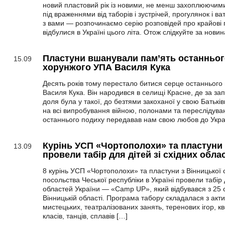
новий пластовий рік із новими, не менш захоплюючим
під враженнями від таборів і зустрічей, прогулянок і ва
з вами — розпочинаємо серію розповідей про крайові п
відбулися в Україні цього літа. Отож слідкуйте за нови
Пластуни вшанували пам’ять останньог
15.09
хорунжого УПА Василя Кука
Десять років тому перестало битися серце останньог
Василя Кука. Він народився в селищі Красне, де за зап
доля була у такої, до безтями закоханої у свою Батьк
на всі випробування війною, полонами та переслідува
останнього подиху передавав нам свою любов до Украї
Курінь УСП «Чортополохи» та пластуни 
13.09
провели табір для дітей зі східних обла
8 курінь УСП «Чортополохи» та пластуни з Вінницької 
посольства Чеської республіки в Україні провели табір д
областей України — «Camp UP», який відбувався з 25 
Вінницькій області. Програма табору складалася з акт
мистецьких, театралізованих занять, теренових ігор, кв
класів, танців, сплавів […]