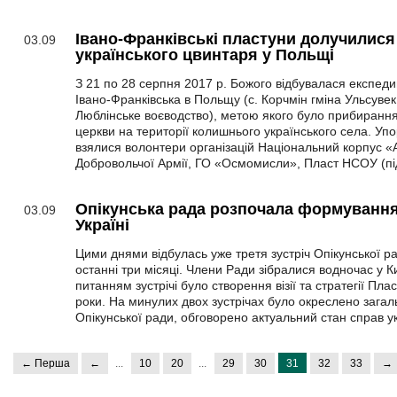
Івано-Франківські пластуни долучилис
03.09
українського цвинтаря у Польщі
З 21 по 28 серпня 2017 р. Божого відбувалася експеди
Івано-Франківська в Польщу (с. Корчмін гміна Ульсувек
Люблінське воєводство), метою якого було прибирання
церкви на території колишнього українського села. Уп
взялися волонтери організацій Національний корпус «Аз
Добровольчої Армії, ГО «Осмомисли», Пласт НСОУ (пі
Опікунська рада розпочала формування 
03.09
Україні
Цими днями відбулась уже третя зустріч Опікунської ра
останні три місяці. Члени Ради зібралися водночас у К
питанням зустрічі було створення візії та стратегії Пла
роки. На минулих двох зустрічах було окреслено загаль
Опікунської ради, обговорено актуальний стан справ у
← Перша
←
...
10
20
...
29
30
31
32
33
→