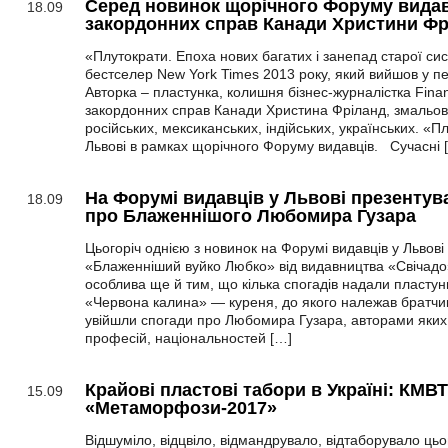
Серед новинок щорічного Форуму видав
18.09
закордонних справ Канади Христини Фр
«Плутократи. Епоха нових багатих і занепад старої сис
бестселер New York Times 2013 року, який вийшов у п
Авторка – пластунка, колишня бізнес-журналістка Financ
закордонних справ Канади Христина Фріланд, змальовує
російських, мексиканських, індійських, українських. «П
Львові в рамках щорічного Форуму видавців. Сучасні 
На Форумі видавців у Львові презентув
18.09
про Блаженнішого Любомира Гузара
Цьогоріч однією з новинок на Форумі видавців у Львові 
«Блаженніший вуйко Любко» від видавництва «Свічадо»
особлива ще й тим, що кілька спогадів надали пластуни
«Червона калина» — куреня, до якого належав братчи
увійшли спогади про Любомира Гузара, авторами яких є
професій, національностей […]
Крайові пластові табори в Україні: КМВТ
15.09
«Метаморфози-2017»
Відшуміло, відцвіло, відмандрувало, відтаборувало цьо