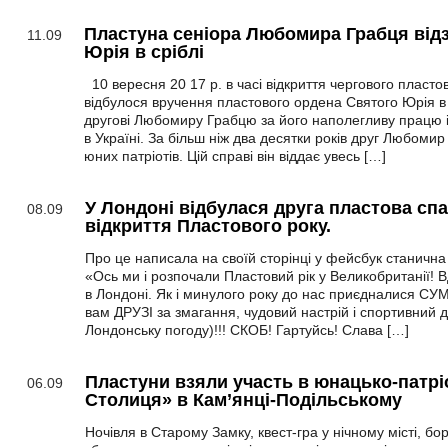
Пластуна сеніора Любомира Грабця від
11.09
Юрія в сріблі
10 вересня 20 17 р. в часі відкриття чергового пластов
відбулося вручення пластового ордена Святого Юрія в 
другові Любомиру Грабцю за його наполегливу працю і
в Україні. За більш ніж два десятки років друг Любоми
юних патріотів. Цій справі він віддає увесь […]
У Лондоні відбулася друга пластова спа
08.09
відкриття Пластового року.
Про це написала на своїй сторінці у фейсбук станична
«Ось ми і розпочали Пластовий рік у Великобританії! 
в Лондоні. Як і минулого року до нас приєдналися СУ
вам ДРУЗІ за змагання, чудовий настрій і спортивний 
Лондонську погоду)!!! СКОБ! Гартуйсь! Слава […]
Пластуни взяли участь в юнацько-патрі
06.09
Столиця» в Кам’янці-Подільському
Ночівля в Старому Замку, квест-гра у нічному місті, б