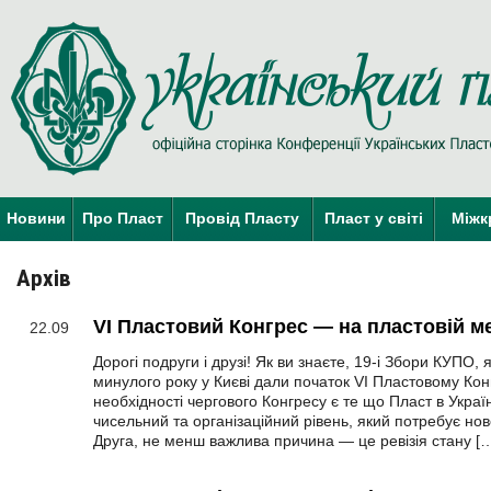
Новини
Про Пласт
Провід Пласту
Пласт у світі
Міжк
Архів
VI Пластовий Конгрес — на пластовій м
22.09
Дорогі подруги і друзі! Як ви знаєте, 19-і Збори КУПО, я
минулого року у Києві дали початок VI Пластовому К
необхідності чергового Конгресу є те що Пласт в Украї
чисельний та організаційний рівень, який потребує нов
Друга, не менш важлива причина — це ревізія стану [