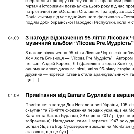
збереження прапору і спілкування із справжніми реко
гуртами істориками поєднались цього року під час про
патріотичної гри «Остання Столиця». Гра відбувалась 2
Подільському під час однойменного фестивалю «Оста
подіям доби Української Народної Республіки, коли міс
З нагоди відзначення 95-ліття Лісових 
04.09
музичний альбом “Лісова Pre.Мудрість”
З нагоди відзначення 95-ліття Лісових Чортів світ поб
Хом’як та Близниця — “Лісова Pre.Мудрість”. Автором т
пл. сен. Андрій Король, ЛЧ (фаміліянт з кодла Хом’як),
одному компакт-диску всі пісні, які за 95-річну історію
дружина — чортеса Юліана стала аранжувальником та б
що […]
Привітання від Ватаги Бурлаків з верш
04.09
Привітання з нагоди Дня Незалежності України, 105-літ
скаутинг та 70-ліття сходження перших українців на Мо
Karabin та Ватага Бурлаків, 29 серпня 2017 р. (для пер
зображення): Нагадаємо, саме 1 вересня 1947 року дво
Богдан Яців та Ігор Суховерський зійшли на Монблан (у
сказавши, що це був […]