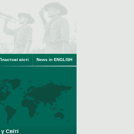
Пластові вісті
News in ENGLISH
у Світі