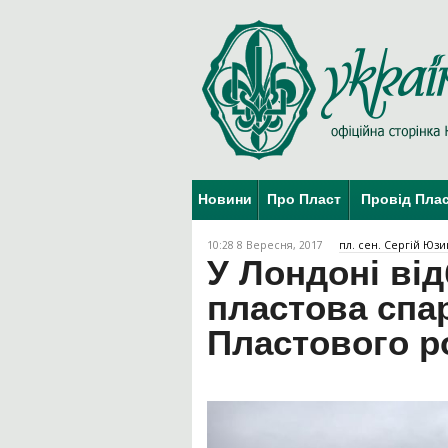
Новини
Про Пласт
Провід Пла
10:28 8 Вересня, 2017
пл. сен. Сергій Юзи
У Лондоні ві
пластова спар
Пластового р