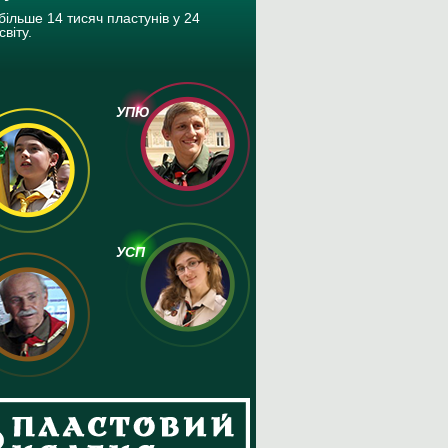
більше 14 тисяч пластунів у 24
ті
світу.
на членство в КУПО
УПЮ
УСП