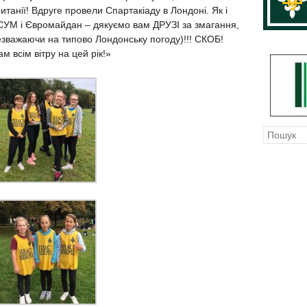
танії! Вдруге провели Спартакіаду в Лондоні. Як і
СУМ і Євромайдан – дякуємо вам ДРУЗІ за змагання,
незважаючи на типово Лондонську погоду)!!! СКОБ!
м всім вітру на цей рік!»