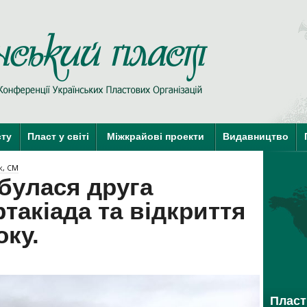
сту
Пласт у світі
Міжкрайові проекти
Видавництво
к, СМ
дбулася друга
такіада та відкриття
оку.
Пласт 