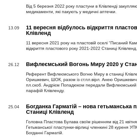
Від 5 березня 2022 року пластуни в Клівлендi закупля
медикаменти, які пакують у медичні аптечки.
11 вересня відбулось відкриття пластов
13.09
Клівленд
11 вересня 2021 року на пластовій оселі “Писаний Кам
відкриття пластового року 2021-2022 Станиці Клівленд
Вифлеємський Вогонь Миру 2020 у Стан
26.12
Референт Вифлеємського Вогню Миру в станиці Клівле
Оришкевич, ШОК, разом із ст.пл.вірл. Анею Оришкевич,
пл.скоб. Андрієм Попадюком передали Вифлеємський
парафій Клівленду.
Богданка Гарматій – нова гетьманська 
25.04
Станиці Клівленд
Головна Пластова Булава своїм рішенням від 21 квітня 
Гетьманської пластунки-вірлиці членкині 28 куреня УП
Богданні Гарматій.