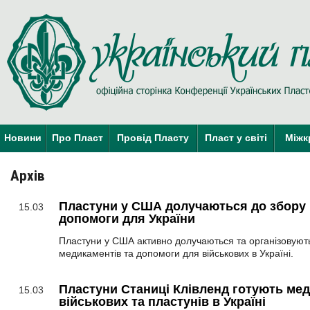
Новини
Про Пласт
Провід Пласту
Пласт у світі
Міжк
Архів
Пластуни у США долучаються до збору 
15.03
допомоги для України
Пластуни у США активно долучаються та організовуют
медикаментів та допомоги для військових в Україні.
Пластуни Станиці Клівленд готують мед
15.03
військових та пластунів в Україні