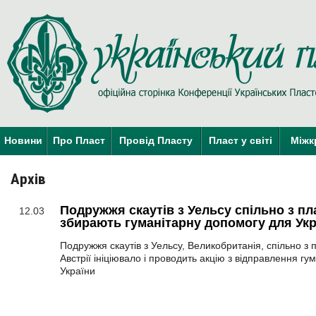
Новини
Про Пласт
Провід Пласту
Пласт у світі
Міжк
Архів
Подружжя скаутів з Уельсу спільно з пл
12.03
збирають гуманітарну допомогу для Укр
Подружжя скаутів з Уельсу, Великобританія, спільно з 
Австрії ініціювало і проводить акцію з відправлення гу
України