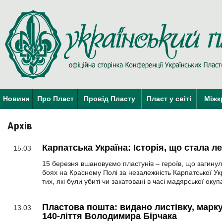
Новини
Про Пласт
Провід Пласту
Пласт у світі
Міжк
Архів
Карпатська Україна: Історія, що стала 
15.03
15 березня вшановуємо пластунів – героїв, що загинул
боях на Красному Полі за незалежність Карпатської Ук
тих, які були убиті чи закатовані в часі мадярської окуп
Пластова пошта: видано листівку, марку
13.03
140-ліття Володимира Бірчака