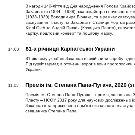
З нагоди 140-ліття від Дня народження Голови Крайов
Закарпаття (1934—1939), скавтмайстра і почесного к
(1938-1939) Володимира Бірчака, та в рамках святкува
заснування Пласту на Закарпатті Станиця Чортків раз
Kinal Oleh та Андрій Пилюх (Козацька Пошта), випусти
картку, поштовий конверт та поштову марку.
81-а річниця Карпатської України
14.03
81 рік тому українці Закарпаття здійснили спробу відно
Під гуркіт гармат, в оточенні ворогів вони проголосили
України.
Премія ім. Степана Папа-Пугача, 2020 (
11.03
Премія ім. Степана Папа-Пугача – премія, заснована
Пласту – НСОУ 2017 року для наукових досліджень з іс
Закарпатті та присвячена пам’яті визначного пластуна,
священика Степана Папа.