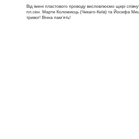
Від імені пластового проводу висловлюємо щирі співч
пл.сен. Марти Коломиєць (Чикаго-Київ) та Йосифа Мици
тривог! Вічна пам’ять!