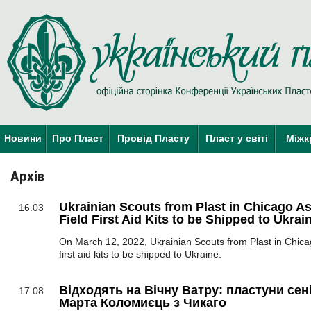
Новини
Про Пласт
Провід Пласту
Пласт у світі
Міжк
Архів
Ukrainian Scouts from Plast in Chicago 
16.03
Field First Aid Kits to be Shipped to Ukrai
On March 12, 2022, Ukrainian Scouts from Plast in Chica
first aid kits to be shipped to Ukraine.
Відходять на Вічну Ватру: пластуни се
17.08
Марта Коломиєць з Чикаго