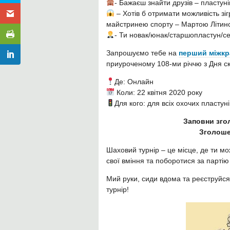
- Бажаєш знайти друзів – пластуні
– Хотів б отримати можливість з
майстринею спорту – Мартою Літин
- Ти новак/юнак/старшопластун/се
Запрошуємо тебе на
перший міжкр
приуроченому 108-ми річчю з Дня с
Де: Онлайн
Коли: 22 квітня 2020 року
Для кого: для всіх охочих пластуні
Заповни згол
Зголоше
Шаховий турнір – це місце, де ти мо
свої вміння та поборотися за парті
Мий руки, сиди вдома та реєструйс
турнір!