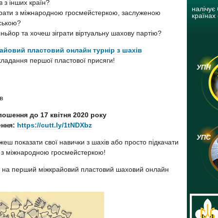
в з інших країн?
налічує 
іграти з міжнародною гросмейстеркою, заслуженою
країнах 
ською?
ньйор та хочеш зіграти віртуальну шахову партію?
айовий пластовий онлайн турнір з шахів
кладання першої пластової присяги!
УПН
в
ошення до 17 квітня 2020 року
ння:
https://cutt.ly/1tNDXbz
УПС
жеш показати свої навички з шахів або просто підкачати
ю з міжнародною гросмейстеркою!
я на перший міжкрайовий пластовий шаховий онлайн