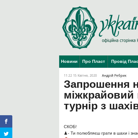
Новини
Про Пласт
Провід Пла
11:22 15 Квітня, 2020
Андрій Ребрик
Запрошення 
міжкрайовий 
турнір з шахі
СКОБ!
♟- Ти полюбляєш грати в шахи і зна