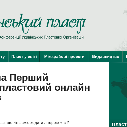
Пласт у Сві
краї-члени КУПО
краї-кандидати 
сту
Пласт у світі
Міжкрайові проекти
Видавництво
на Перший
пластовий онлайн
в
єш, що кінь вміє ходити літерою «Г»?
Пласт 