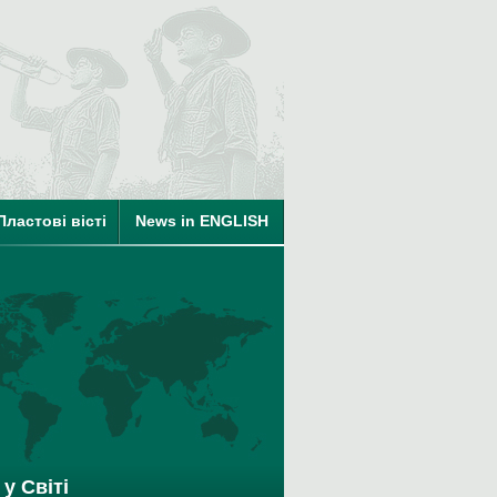
ті
на членство в КУПО
Пластові вісті
News in ENGLISH
у Світі