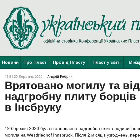
Новини
Про Пласт
Провід Пласту
Пласт у світі
Міжк
11:51 20 Березня, 2020
Андрій Ребрик
Врятовано могилу та ві
надгробну плиту борців 
в Інсбруку
19 березня 2020 була встановлена надгробна плита родини Тюшк
могила на Westfriedhof Innsbruck. Після 2 місяців узгоджень, пер