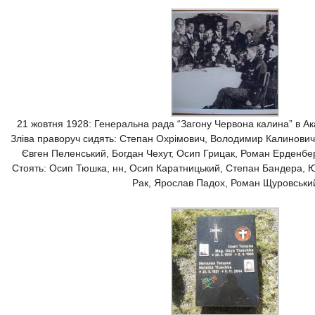
21 жовтня 1928: Генеральна рада “Загону Червона калина” в Ак
Зліва праворуч сидять: Степан Охрімович, Володимир Калинови
Євген Пеленський, Богдан Чехут, Осип Грицак, Роман Ерденбе
Стоять: Осип Тюшка, нн, Осип Каратницький, Степан Бандера, 
Рак, Ярослав Падох, Роман Щуровськи