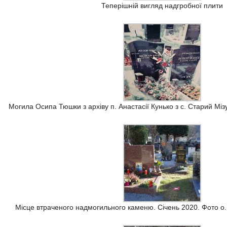
Теперішній вигляд надгробної плити
Могила Осипа Тюшки з архіву п. Анастасії Кунько з с. Старий Міз
Місце втраченого надмогильного каменю. Січень 2020. Фото 