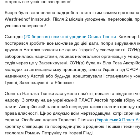
старань все успішно завершено!
Вчора була встановлена надгробна плита і тим самим врятована
Westfriedhof Innsbruck. Після 2 місяців узгоджень, переговорів, п
успішно завершено!
Сьогодні
(20 березня) пам’ятні уродини Осипа Тюшки
. Каменяр L
постарався зробити все можливе до цієї дати, попри вирування к
дружина Наталка зазнали не одних “вірусів” у своєму житті. ОУН(
заборонялась нацистами, як знак нелегальної організації у Рейху.
сидів через це у Закзенхаузені. ОУН(р) була як Біла Роза Австрійсь
молодих за антинацистську пропаганду, вільна Україна від СРСР і
навчаннях у Австрії або будь-де, арештовували і страчували у к
Гузені, Закзенхаузені та Ебенззее.
Осип та Наталка Тюшки заслужили пам’яті, поваги та віддання чес
народу! З огляду на це український ПЛАСТ Австрії провів збірку к
плити. Австрійський пластовий осередок також оплатив оренду гр
права власності. Щиро дякуємо всім жертводавцям, котрі спричин
справи. Особлива подяка Тарасові Піняжко (
Український Пласт Ав
кропітку співпрацю та посередництво з родиною Тюшків і технічн
теологам Роману Петруніву та Ігореві Гінді.