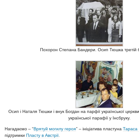
Похорон Степана Бандери. Осип Тюшка третій б
Осип і Наталя Тюшки і внук Богдан на парфії української церкви 
української парафії у Інсбруку.
Нагадаємо – “
Врятуй могилу героя
” – ініціатива пластуна
Тараса 
підтримки
Пласту в Австрії
.