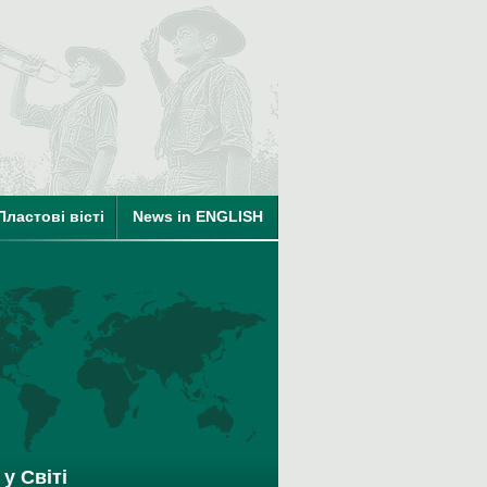
ті
на членство в КУПО
Пластові вісті
News in ENGLISH
у Світі