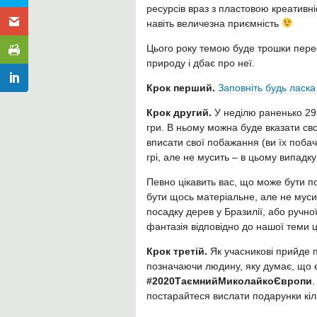
ресурсів враз з пластовою креативні
навіть величезна приємність
Цього року темою буде трошки пере
природу і дбає про неї.
Крок перший.
Заповніть будь ласк
Крок другий.
У неділю раненько 29
гри. В ньому можна буде вказати св
вписати свої побажання (ви їх побач
грі, але не мусить – в цьому випадк
Певно цікавить вас, що може бути п
бути щось матеріальне, але не муси
посадку дерев у Бразилії, або ручно
фантазія відповідно до нашої теми ц
Крок третій.
Як учасникові прийде п
позначаючи людину, яку думає, що 
#2020ТаємнийМиколайкоЄвропи
.
постарайтеся вислати подарунки кіл