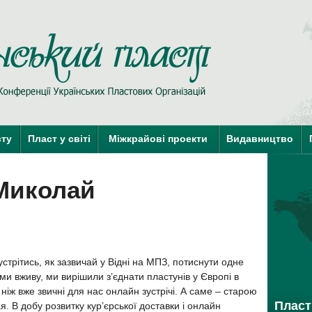
Пласт у Сві
краї-члени КУПО
краї-кандидати 
сту
Пласт у світі
Міжкрайові проекти
Видавництво
Миколай
стрітись, як зазвичай у Відні на МПЗ, потиснути одне
и вживу, ми вирішили з’єднати пластунів у Європі в
ніж вже звичні для нас онлайн зустрічі. А самe – старою
Пласт 
 В добу розвитку кур’єрської доставки і онлайн