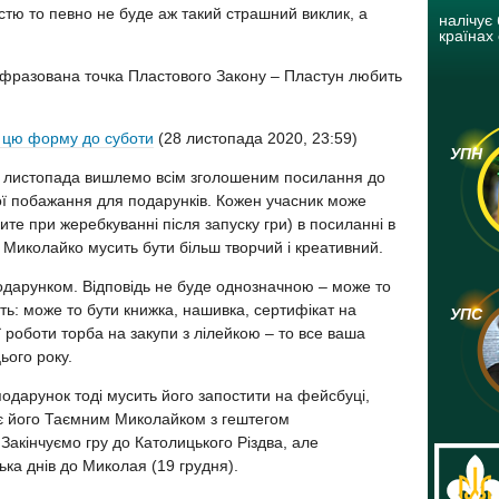
стю то певно не буде аж такий страшний виклик, а
налічує 
країнах 
фразована точка Пластового Закону – Пластун любить
а цю форму до суботи
(28 листопада 2020, 23:59)
УПН
 листопада вишлемо всім зголошеним посилання до
ої побажання для подарунків. Кожен учасник може
ите при жеребкуванні після запуску гри) в посиланні в
у Миколайко мусить бути більш творчий і креативний.
одарунком. Відповідь не буде однозначною – може то
ть: може то бути книжка, нашивка, сертифікат на
УПС
ї роботи торба на закупи з лілейкою – то все ваша
ього року.
одарунок тоді мусить його запостити на фейсбуці,
є його Таємним Миколайком з гештегом
 Закінчуємо гру до Католицького Різдва, але
ька днів до Миколая (19 грудня).