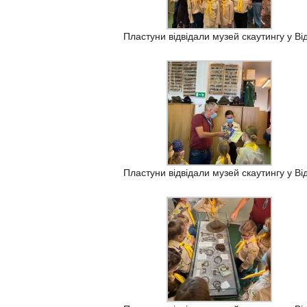
Пластуни відвідали музей скаутингу у Від
Пластуни відвідали музей скаутингу у Від