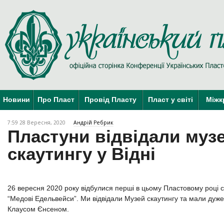
Новини
Про Пласт
Провід Пласту
Пласт у світі
Міжк
7:59 28 Вересня, 2020
Андрій Ребрик
Пластуни відвідали муз
скаутингу у Відні
26 вересня 2020 року відбулися перші в цьому Пластовому році 
“Медові Едельвейси”. Ми відвідали Музей скаутингу та мали дуже
Клаусом Єнсеном.