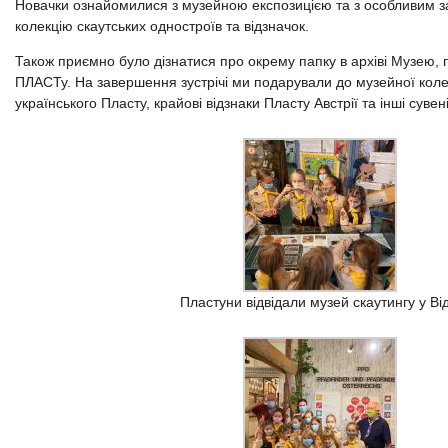
Новачки ознайомилися з музейною експозицією та з особливим 
колекцію скаутських одностроїв та відзначок.
Також приємно було дізнатися про окрему папку в архіві Музею,
ПЛАСТу. На завершення зустрічі ми подарували до музейної колекц
українського Пласту, крайові відзнаки Пласту Австрії та інші сувен
Пластуни відвідали музей скаутингу у Від