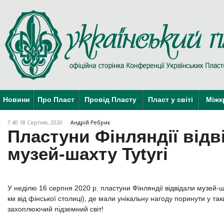
Новини
Про Пласт
Провід Пласту
Пласт у світі
Міжк
7:40 18 Серпня, 2020
Андрій Ребрик
Пластуни Фінляндії відв
музей-шахту Tytyri
У неділю 16 серпня 2020 р. пластуни Фінляндії відвідали музей-шах
км від фінської столиці), де мали унікальну нагоду поринути у та
захоплюючий підземний світ!