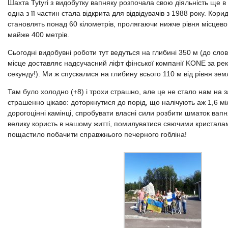
Шахта Tytyri з видобутку вапняку розпочала свою діяльність ще в
одна з її частин стала відкрита для відвідувачів з 1988 року. Кор
становлять понад 60 кілометрів, пролягаючи нижче рівня місцев
майже 400 метрів.
Сьогодні видобувні роботи тут ведуться на глибині 350 м (до сло
місце доставляє надсучасний ліфт фінської компанії KONE за рек
секунду!). Ми ж спускалися на глибину всього 110 м від рівня зем
Там було холодно (+8) і трохи страшно, але це не стало нам на з
страшенно цікаво: доторкнутися до порід, що налічують аж 1,6 міл
дорогоцінні камінці, спробувати власні сили розбити шматок вапня
велику користь в нашому житті, помилуватися сяючими кристалам
пощастило побачити справжнього печерного гобліна!