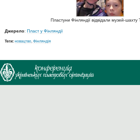
Пластуни Фінляндії відвідали музей-шахту T
Джерело
:
Пласт у Фінляндії
Теги:
новацтво
,
Фінляндія