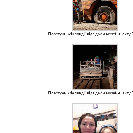
Пластуни Фінляндії відвідали музей-шахту T
Пластуни Фінляндії відвідали музей-шахту T