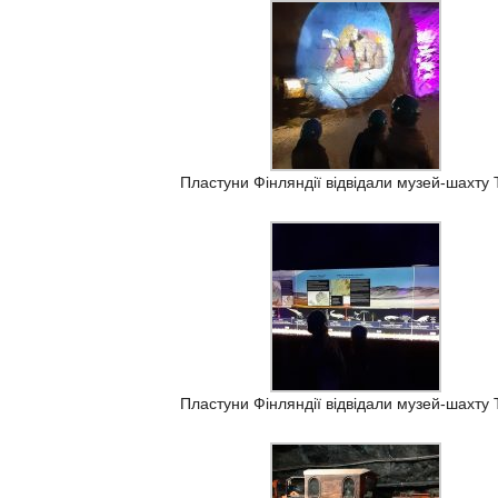
Пластуни Фінляндії відвідали музей-шахту T
Пластуни Фінляндії відвідали музей-шахту T