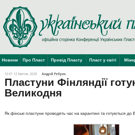
Новини
Про Пласт
Провід Пласту
Пласт у світі
Міжк
12:01 12 Квітня, 2020
Андрій Ребрик
Пластуни Фінляндії готу
Великодня
Як фінські пластуни проводять час на карантині та готуються до