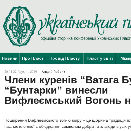
Новини
Про Пласт
Провід Пласту
Пласт у світі
Міжк
20:11 22 Грудня, 2019
Андрій Ребрик
Члени куренів “Ватага Б
“Бунтарки” винесли
Вифлеємський Вогонь н
Поширення Вифлеємського вогню миру – це щорічна традиція пл
час, метою якої є об’єднання символом добра та злагоди в усіх у