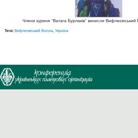
Члени куреня “Ватага Бурлаків” винесли Вифлеємський 
Теги:
Вифлеємський Вогонь
,
Україна