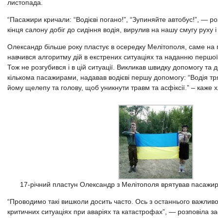
листопада.
“Пасажири кричали: “Водієві погано!”, “Зупиняйте автобус!”, — р
кінця салону добіг до сидіння водія, вирулив на нашу смугу руху 
Олександр більше року пластує в осередку Мелітополя, саме на
навчився алгоритму дій в екстрених ситуаціях та наданню першо
Тож не розгубився і в цій ситуації. Викликав швидку допомогу та д
кількома пасажирами, надавав водієві першу допомогу: “Водія т
йому щелепу та голову, щоб уникнути травм та асфіксії.” – каже 
17-річний пластун Олександр з Мелітополя врятував пасажирі
“Проводимо такі вишколи досить часто. Ось з останнього важливо
критичних ситуаціях при аваріях та катастрофах”, — розповіла з