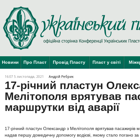
Новини
Про Пласт
Провід Пласту
Пласт у світі
Міжк
16:07 5 листопада, 2021
Андрій Ребрик
17-річний пластун Олекс
Мелітополя врятував па
маршрутки від аварії
17-річний пластун Олександр з Мелітополя врятував пасажирів ма
надав першу домедичну допомогу водієві, якому стало погано за