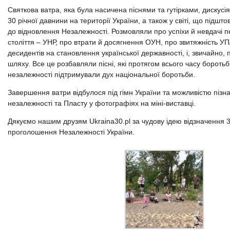
Святкова ватра, яка була насичена піснями та гутірками, дискусі
30 річної давнини на території України, а також у світі, що підшт
до відновлення Незалежності. Розмовляли про успіхи й невдачі п
століття – УНР, про втрати й досягнення ОУН, про звитяжність УП
десидентів на становлення української державності, і, звичайно,
шляху. Все це розбавляли пісні, які протягом всього часу боротьб
незалежності підтримували дух національної боротьби.
Завершення ватри відбулося під гімн України та можливістю пізнат
незалежності та Пласту у фотографіях на міні-виставці.
Дякуємо нашим друзям Ukraina30.pl за чудову ідею відзначення 
проголошення Незалежності України.