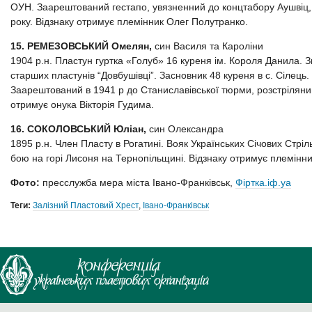
ОУН. Заарештований гестапо, увязненний до концтабору Аушвіц, 
року. Відзнаку отримує племінник Олег Полутранко.
15. РЕМЕЗОВСЬКИЙ Омелян,
син Василя та Кароліни
1904 р.н. Пластун гуртка «Голуб» 16 куреня ім. Короля Данила. 
старших пластунів “Довбушівці”. Засновник 48 куреня в с. Сілець
Заарештований в 1941 р до Станиславівської тюрми, розстріляний 
отримує онука Вікторія Гудима.
16. СОКОЛОВСЬКИЙ Юліан,
син Олександра
1895 р.н. Член Пласту в Рогатині. Вояк Українських Січових Стріль
бою на горі Лисоня на Тернопільщині. Відзнаку отримує племінни
Фото:
пресслужба мера міста Івано-Франківськ,
Фіртка.іф.уа
Теги:
Залізний Пластовий Хрест
,
Івано-Франківськ