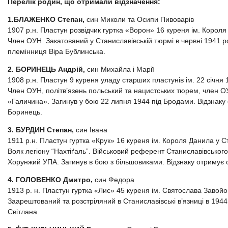
Перелік родин, що отримали відзначення:
1.БЛАЖЕНКО Степан,
син Миколи та Осипи Пивоварів
1907 р.н. Пластун розвідчик гуртка «Ворон» 16 куреня ім. Короля
Член ОУН. Закатований у Станиславівській тюрмі в червні 1941 р
племінниця Віра Бублинська.
2. БОРИНЕЦЬ Андрій,
син Михайла і Марії
1908 р.н. Пластун 9 куреня уладу старших пластунів ім. 22 січня 1
Член ОУН, політв’язень польський та нацистських тюрем, член ОУ
«Галичина». Загинув у бою 22 липня 1944 під Бродами. Відзнаку
Боринець.
3. БУРДИН Степан,
син Івана
1911 р.н. Пластун гуртка «Крук» 16 куреня ім. Короля Данила у 
Вояк легіону “Нахтіґаль”. Військовий референт Станиславівськог
Хорунжий УПА. Загинув в бою з більшовиками. Відзнаку отримує 
4. ГОЛОВЕНКО Дмитро,
син Федора
1913 р. н. Пластун гуртка «Лис» 45 куреня ім. Святослава Завой
Заарештований та розстріляний в Станиславівські в’язниці в 1944
Світлана.