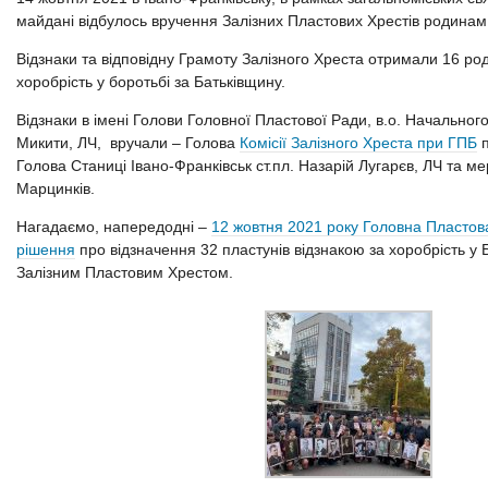
майдані відбулось вручення Залізних Пластових Хрестів родинам 
Відзнаки та відповідну Грамоту Залізного Хреста отримали 16 ро
хоробрість у боротьбі за Батьківщину.
Відзнаки в імені Голови Головної Пластової Ради, в.о. Начального
Микити, ЛЧ, вручали – Голова
Комісії Залізного Хреста при ГПБ
п
Голова Станиці Івано-Франківськ ст.пл. Назарій Лугарєв, ЛЧ та ме
Марцинків.
Нагадаємо, напередодні –
12 жовтня 2021 року Головна Пласто
рішення
про відзначення 32 пластунів відзнакою за хоробрість у 
Залізним Пластовим Хрестом.