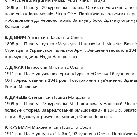
5. ҐУТ-КУЛЬЧИЦЬКИЙ Роман,
син Осипа і Ванди
1908 р.н. Пластун 20 куреня ім. Пилипа Орлика в Рогатині та чл
пластунів «Чорноморці». Член ОУН. Політв’язень польських тюр
мобілізований до Червоної армії. Загинув у бою. Відзнаку отрим
Кульчицький.
6. ДІВНИЧ Антін,
син Василя та Євдокії
1895 р.н. Пластун гуртка «Медведі» 11 полку ім. І. Мазепи. Вояк 
Стрільців та Української Галицької Армії. Знищений гестапо в 1943
отримує родичка Надія Надорожняк.
7. ДІЖАК Петро,
син Микити та Олени
1911 р.н. Пластун учасник гуртка «Тур» та «Олень» 16 куреня ім
ОУН. Арештований в 1941 році. Розстріляний в ув’язненні. Відзн
Роман Моклович.
8. ДУНЕЦЬ Степан,
син Івана і Магдалини
1909 р.н. Пластун 73 куреня ім. М. Шашкевича у Надвірній. Член 
польських тюрем. Заарештований більшовиками в 1940 р. Закато
тюрмі. Відзнаку отримує племінниця Орися Лопатська.
9. КУЗЬМИН Михайло,
син Івана та Софії
1911 р.н. Пластун гуртка “Чайка”, 92 куреня в Олеші. Політв’язе