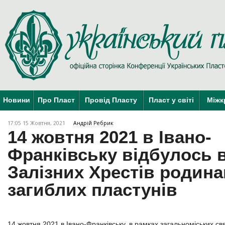
Новини
Про Пласт
Провід Пласту
Пласт у світі
Міжк
17:05 15 Жовтня, 2021
Андрій Ребрик
14 жовтня 2021 в Івано-
Франківську відбулось 
Залізних Хрестів родин
загиблих пластунів
14 жовтня 2021 в Івано-Франківську, в рамках загальноміських св