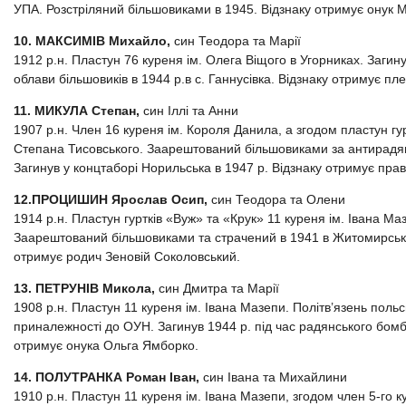
УПА. Розстріляний більшовиками в 1945. Відзнаку отримує онук 
10. МАКСИМІВ Михайло,
син Теодора та Марії
1912 р.н. Пластун 76 куреня ім. Олега Віщого в Угорниках. Загину
облави більшовиків в 1944 р.в с. Ганнусівка. Відзнаку отримує п
11. МИКУЛА Степан,
син Іллі та Анни
1907 р.н. Член 16 куреня ім. Короля Данила, а згодом пластун гур
Степана Тисовського. Заарештований більшовиками за антирадянс
Загинув у концтаборі Норильська в 1947 р. Відзнаку отримує пра
12.ПРОЦИШИН Ярослав Осип,
син Теодора та Олени
1914 р.н. Пластун гуртків «Вуж» та «Крук» 11 куреня ім. Івана М
Заарештований більшовиками та страчений в 1941 в Житомирській
отримує родич Зеновій Соколовський.
13. ПЕТРУНІВ Микола,
син Дмитра та Марії
1908 р.н. Пластун 11 куреня ім. Івана Мазепи. Політв’язень польс
приналежності до ОУН. Загинув 1944 р. під час радянського бом
отримує онука Ольга Ямборко.
14. ПОЛУТРАНКА Роман Іван,
син Івана та Михайлини
1910 р.н. Пластун 11 куреня ім. Івана Мазепи, згодом член 5-го 