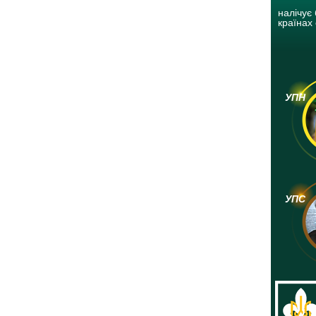
налічує 
країнах 
УПН
УПС