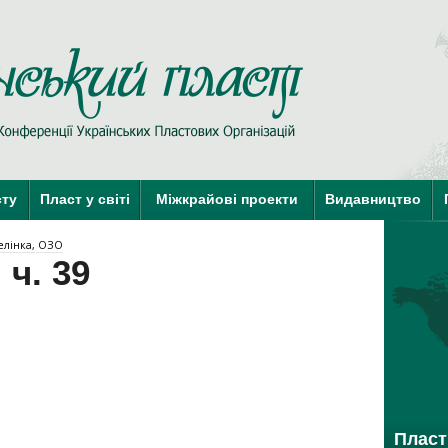
Пласт у Сві
краї-члени КУПО
краї-кандидати 
сту
Пласт у світі
Міжкрайові проекти
Видавництво
Зелінка, ОЗО
 ч. 39
Пласт 