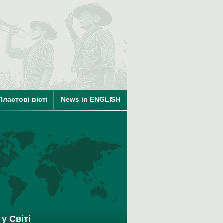
ті
на членство в КУПО
Пластові вісті
News in ENGLISH
у Світі