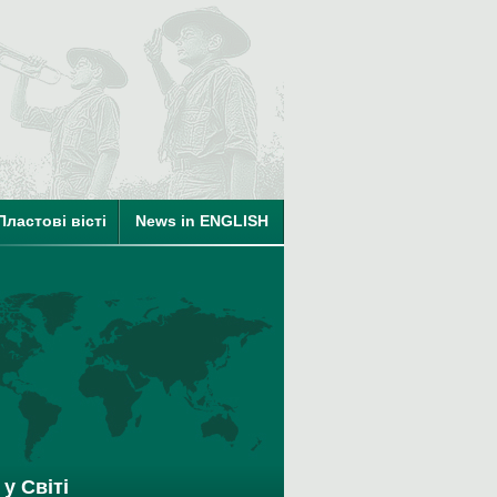
ті
Пластові вісті
News in ENGLISH
на членство в КУПО
у Світі