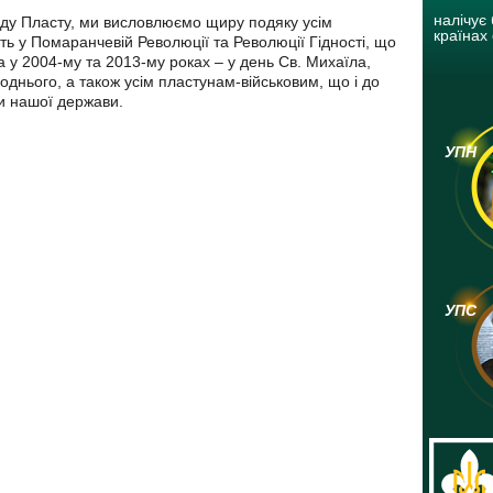
налічує 
оду Пласту, ми висловлюємо щиру подяку усім
країнах 
ть у Помаранчевій Революції та Революції Гідності, що
 у 2004-му та 2013-му роках – у день Св. Михаїла,
однього, а також усім пластунам-військовим, що і до
и нашої держави.
УПН
УПС