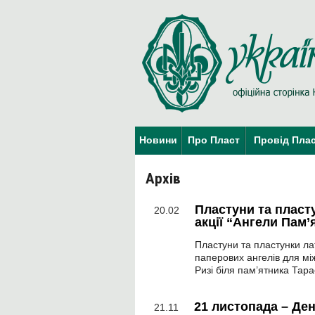
Новини
Про Пласт
Провід Пла
Архів
Пластуни та пласт
20.02
акції “Ангели Пам’я
Пластуни та пластунки ла
паперових ангелів для між
Ризі біля пам’ятника Тар
21 листопада – Ден
21.11