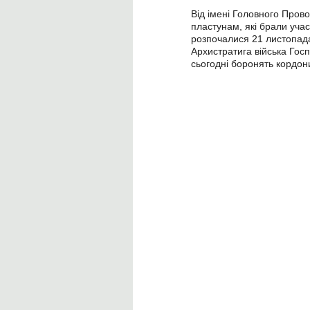
Від імені Головного Пров
пластунам, які брали учас
розпочалися 21 листопада
Архистратига війська Госп
сьогодні боронять кордон