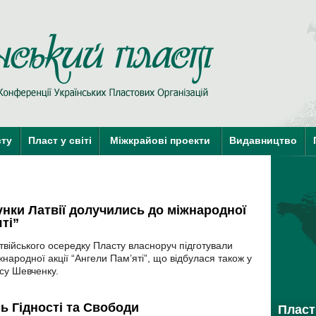
Пласт у Сві
сту
Пласт у світі
Міжкрайові проекти
Видавництво
краї-члени КУПО
краї-кандидати 
унки Латвії долучились до міжнародної
ті”
твійського осередку Пласту власноруч підготували
народної акції “Ангели Пам’яті”, що відбулася також у
асу Шевченку.
ь Гідності та Свободи
Пласт 