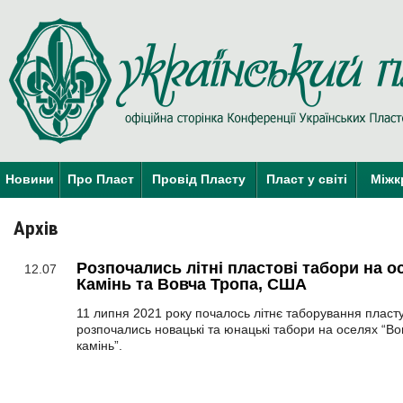
Новини
Про Пласт
Провід Пласту
Пласт у світі
Міжк
Архів
Розпочались літні пластові табори на 
12.07
Камінь та Вовча Тропа, США
11 липня 2021 року почалось літнє таборування пласт
розпочались новацькі та юнацькі табори на оселях “Во
камінь”.