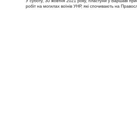
У суботу, 30 жовтня 2021 року, пластуни у Варшаві пр
робіт на могилах воїнів УНР, які спочивають на Правос