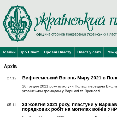
Новини
Про Пласт
Провід Пласту
Пласт у світі
Міжк
Архів
Вифлеємський Вогонь Миру 2021 в Пол
27.12
26 грудня 2021 року пластуни Польщі передали Вифл
українським громадам у Варшаві та Вроцлаві.
30 жовтня 2021 року, пластуни у Варша
05.11
порядкових робіт на могилах воїнів УНР