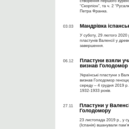
створення першого куреня 
“Скорпіон”, та ч. 2 “Рус
Петра Франка.
Мандрівка іспансь
03.03
У суботу, 29 лютого 2020 
пластунів Валенсії у дре
завершення.
Пластуни взяли уча
06.12
визнав Голодомор
Українські пластуни з Вал
визнав Голодомор геноцид
середу – 4 грудня 2019 р
1932-1933 років.
Пластуни у Валенс
27.11
Голодомору
23 листопада 2019 р., у с
(Іспанія) вшанували пам’я