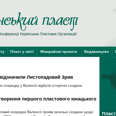
Пласт у Сві
сту
Пласт у світі
Міжкрайові проекти
Видавництво
краї-члени КУПО
краї-кандидати 
 відзначили Листопадовий Зрив
и осередку у Валенсії відбули історичні сходини.
творення першого пластового юнацького
товий осередок Валенсії провів загальні сходини щодо
Пласт 