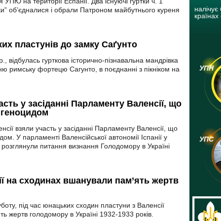
УПЮ на території Еспанії. Два існуючі гуртки ч. 1
налічує 
алки” об’єдналися і обрали Патроном майбутнього куреня
країнах 
ких пластунів до замку Саґунто
р., відбулась гурткова історично-пізнавальна мандрівка
УПН
вню римську фортецю Сагунто, в поєднанні з пікніком на
сть у засіданні Парламенту Валенсії, що
 геноцидом
енсії взяли участь у засіданні Парламенту Валенсії, що
ом. У парламенті Валенсійської автономії Іспанії у
УПС
. розглянули питання визнання Голодомору в Україні
ії на сходинах вшанували пам’ять жертв
уботу, під час юнацьких сходин пластуни з Валенсії
ть жертв голодомору в Україні 1932-1933 років.