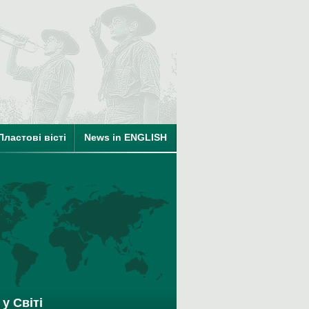
ті
Пластові вісті
News in ENGLISH
на членство в КУПО
у Світі