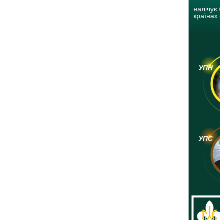
налічує 
країнах 
УПН
УПС