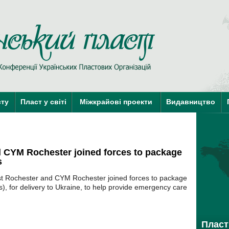
Пласт у Сві
сту
Пласт у світі
Міжкрайові проекти
Видавництво
краї-члени КУПО
краї-кандидати 
d CYM Rochester joined forces to package
s
t Rochester and CYM Rochester joined forces to package
s), for delivery to Ukraine, to help provide emergency care
Пласт 