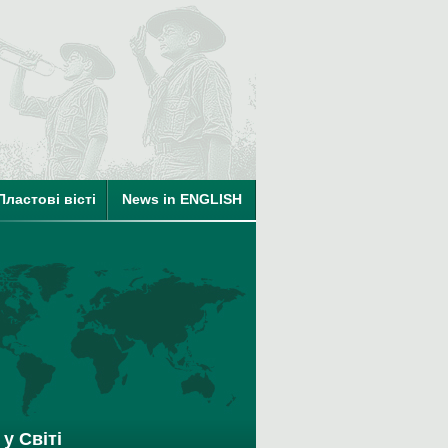
ті
Пластові вісті
News in ENGLISH
на членство в КУПО
у Світі