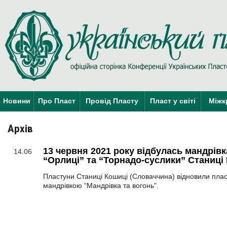
Новини
Про Пласт
Провід Пласту
Пласт у світі
Міжк
Архів
13 червня 2021 року відбулась мандрівк
14.06
“Орлиці” та “Торнадо-суслики” Станиці
Пластуни Станиці Кошиці (Словаччина) відновили пла
мандрівкою “Мандрівка та вогонь”.