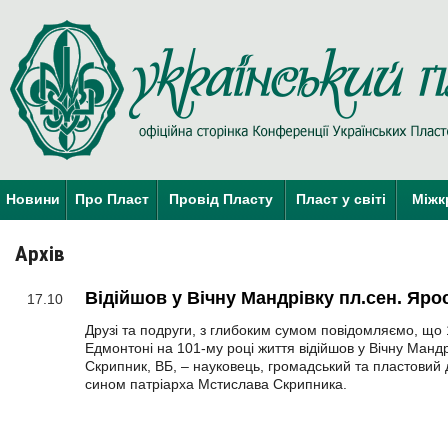
Новини
Про Пласт
Провід Пласту
Пласт у світі
Міжк
Архів
Відійшов у Вічну Мандрівку пл.сен. Яр
17.10
Друзі та подруги, з глибоким сумом повідомляємо, що 
Едмонтоні на 101-му році життя відійшов у Вічну Манд
Скрипник, ВБ, – науковець, громадський та пластовий
сином патріарха Мстислава Скрипника.