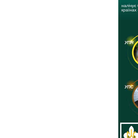
налічує 
країнах 
УПН
УПС