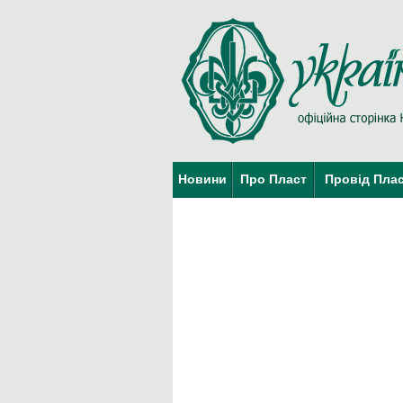
Новини
Про Пласт
Провід Пла