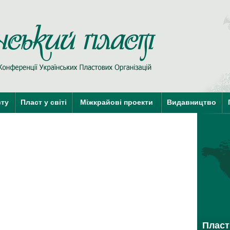
Пласт у Сві
сту
Пласт у світі
Міжкрайові проекти
Видавництво
краї-члени КУПО
краї-кандидати 
Пласт 