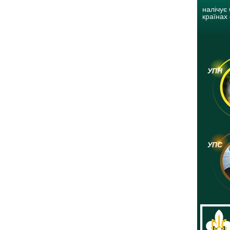
налічує 
країнах 
УПН
УПС