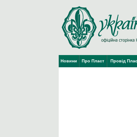
Новини
Про Пласт
Провід Пла