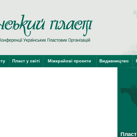
Пласт у Сві
сту
Пласт у світі
Міжкрайові проекти
Видавництво
краї-члени КУПО
краї-кандидати 
Пласт 