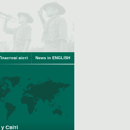
ті
Пластові вісті
News in ENGLISH
на членство в КУПО
у Світі