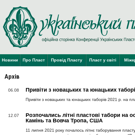
Новини
Про Пласт
Провід Пласту
Пласт у світі
Міжк
Архів
Привіти з новацьких та юнацьких табор
06.08
Привіти з новацьких та юнацьких таборів 2021 р. на п
Розпочались літні пластові табори на 
12.07
Камінь та Вовча Тропа, США
11 липня 2021 року почалось літнє таборування пласт