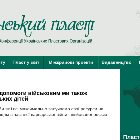
Пласт у Сві
сту
Пласт у світі
Міжкрайові проекти
Видавництво
краї-члени КУПО
краї-кандидати 
м допомоги військовим ми також
ьких дітей
Ми як і всі максимально залучаємо свої ресурси на
цям в часі цієї варварської війни ініційованої росією.
Пласт 