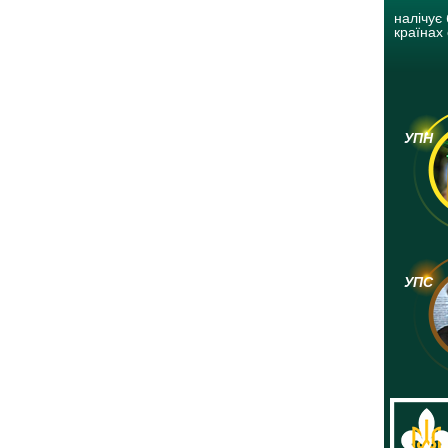
налічує 
країнах 
УПН
УПС