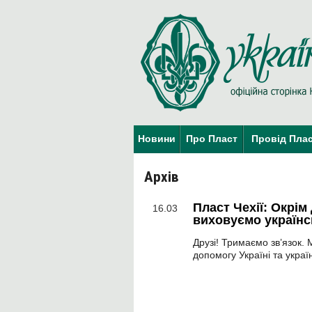
Новини
Про Пласт
Провід Пла
Архів
Пласт Чехії: Окрі
16.03
виховуємо українс
Друзі! Тримаємо зв’язок. 
допомогу Україні та україн