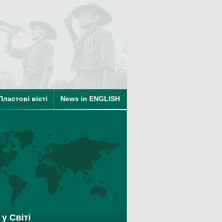
ті
Пластові вісті
News in ENGLISH
на членство в КУПО
у Світі