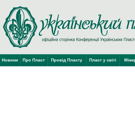
Новини
Про Пласт
Провід Пласту
Пласт у світі
Міжк