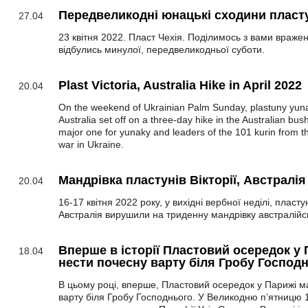
Передвеликодні юнацькі сходини пласту
27.04
23 квітня 2022. Пласт Чехія. Поділимось з вами враже
відбулись минулої, передвеликодньої суботи.
Plast Victoria, Australia Hike in April 2022
20.04
On the weekend of Ukrainian Palm Sunday, plastuny yunak
Australia set off on a three-day hike in the Australian bush
major one for yunaky and leaders of the 101 kurin from the 
war in Ukraine.
Мандрівка пластунів Вікторії, Австралія
20.04
16-17 квітня 2022 року, у вихідні вербної неділі, пласту
Австралія вирушили на триденну мандрівку австралійс
Вперше в історії Пластовий осередок у 
18.04
нести почесну варту біля Гробу Господ
В цьому році, вперше, Пластовий осередок у Парижі м
варту біля Гробу Господнього. У Великодню п’ятницю 1