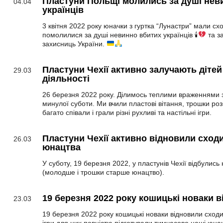
Пластуни Польщі молились за душі нев
04.04
українців
3 квітня 2022 року юначки з гуртка “Лунастри” мали сх
помолилися за душі невинно вбитих українців 🕯
та за
захисниць України.
Пластуни Чехії активно залучають дітей
29.03
діяльності
26 березня 2022 року. Ділимось теплими враженнями з
минулої суботи. Ми вчили пластові вітання, трошки ро
багато співали і грали різні рухливі та настільні ігри.
Пластуни Чехії активно відновили сход
26.03
юнацтва
У суботу, 19 березня 2022, у пластунів Чехії відбулись
(молодше і трошки старше юнацтво).
19 березня 2022 року кошицькі новаки 
23.03
19 березня 2022 року кошицькі новаки відновили сходи