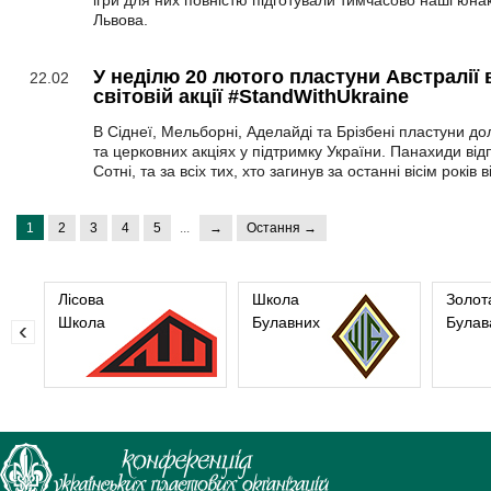
ігри для них повністю підготували тимчасово наші юнак
Львова.
У неділю 20 лютого пластуни Австралії 
22.02
світовій акції #StandWithUkraine
В Сіднеї, Мельборні, Аделайді та Брізбені пластуни д
та церковних акціях у підтримку України. Панахиди ві
Сотні, та за всіх тих, хто загинув за останні вісім років в
1
2
3
4
5
...
→
Остання →
Лісова
Школа
Золот
Школа
Булавних
Булав
‹