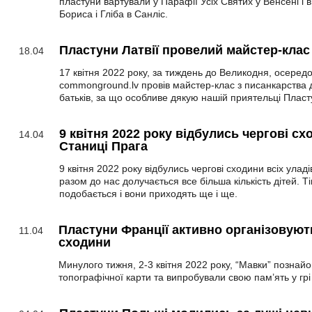
пластуни вартували у Парафії Усіх Святих у Венсені і в
Бориса і Гліба в Санліс.
Пластуни Латвії провелий майстер-клас
18.04
17 квітня 2022 року, за тиждень до Великодня, осередок
commonground.lv провів майстер-клас з писанкарства дл
батьків, за що особливе дякую нашій приятельці Пласту
9 квітня 2022 року відбулись чергові сх
14.04
Станиці Прага
9 квітня 2022 року відбулись чергові сходини всіх улад
разом до нас долучається все більша кількість дітей. 
подобається і вони приходять ще і ще.
Пластуни Франції активно організовуют
11.04
сходини
Минулого тижня, 2-3 квітня 2022 року, “Мавки” познай
топографічної карти та випробували свою пам’ять у грі