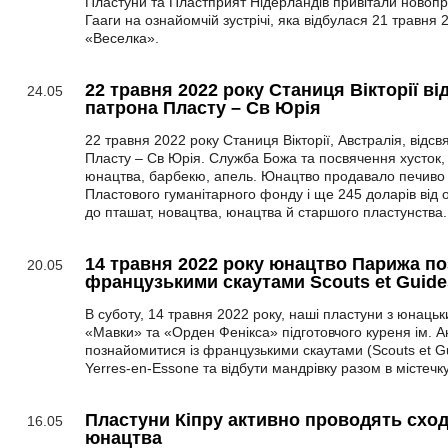
Пластуни та Пластприят Нідерландів привітали новопр
Гааги на ознайомчій зустрічі, яка відбулася 21 травня 2
«Веселка».
22 травня 2022 року Станиця Вікторії в
24.05
патрона Пласту – Св Юрія
22 травня 2022 року Станиця Вікторії, Австралія, відс
Пласту – Св Юрія. Служба Божа та посвячення хусток, 
юнацтва, барбекю, апель. Юнацтво продавало печиво і
Пластового гуманітарного фонду і ще 245 доларів від о
до пташат, новацтва, юнацтва й старшого пластунства.
14 травня 2022 року юнацтво Парижа по
20.05
французькими скаутами Scouts et Guide
В суботу, 14 травня 2022 року, наші пластуни з юнацьких
«Мавки» та «Орден Фенікса» підготовчого куреня ім. 
познайомитися із французькими скаутами (Scouts et Gu
Yerres-en-Essone та відбути мандрівку разом в містечк
Пластуни Кіпру активно проводять сход
16.05
юнацтва