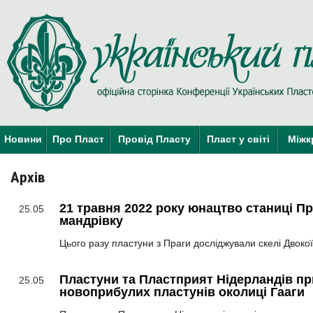
Новини
Про Пласт
Провід Пласту
Пласт у світі
Міжк
Архів
21 травня 2022 року юнацтво станиці П
25.05
мандрівку
Цього разу пластуни з Праги досліджували скелі Двокої
Пластуни та Пластприят Нідерландів пр
25.05
новоприбулих пластунів околиці Гааги