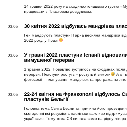
14 травня 2022 року на сходинах юнацького гуртка «Му
працювати з Пластовим довідником.
30 квітня 2022 відбулась мандрівка плас
03.05
Гей мандрують пластуни! Гарна весняна мандрівка відб
2022 року, у Празі
У травні 2022 пластуни Іспанії відновил
03.05
вимушеної перерви
1 травня 2022. Новацтво зустрілось на сходинах після
перерви. Пластуни ростуть – ростуть й вимоги
А от ю
фотосесії – планування мандрівок та програма на літо
22-24 квітня на Франкополі відбулось 
03.05
пластунів Бельгії
Головна тема Свята Весни та причина його проведення
сьогоденні всі розуміють наскільки важливо підтримув
українське. Тому тема СВ випала саме на рідну літера