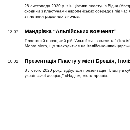
28 листопада 2020 р. з ініціативи пластунів Відня (Австр
сходини з пластунами европейських осередків під час 
з плетіння різдвяних віночків.
Мандрівка “Альпійських вовченят”
13.07
Пластовий новацький рій “Альпійські вовченята” (Італія
Monte Moro, що знаходиться на італійсько-швейцарськ
Презентація Пласту у місті Брешія, Італі
10.02
8 лютого 2020 року, відбулася презентація Пласту в суб
української асоціації «Надія», місто Брешія.