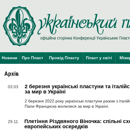
Новини
Про Пласт
Провід Пласту
Пласт у світі
Міжк
Архів
2 березня українські пластуни та італій
03.03
за мир в Україні
2 березня 2022 року українські пластуни разом з італі
Папи Франциска молилися за мир в Україні.
Плетіння Різдвяного Віночка: спільні сх
29.11
европейських осередків