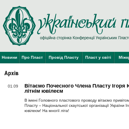
Новини
Про Пласт
Провід Пласту
Пласт у світі
Міжк
Архів
Вітаємо Почесного Члена Пласту Ігоря 
01.09
літнім ювілеєм
В імені Головного пластового проводу вітаємо привіт
Пласту – Національної скаутської організації України І
ювілеєм! На многії літа!