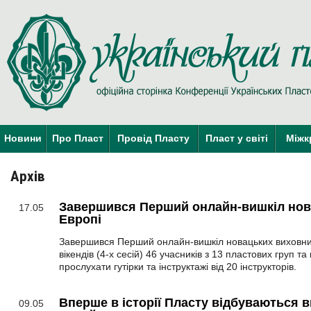
Новини
Про Пласт
Провід Пласту
Пласт у світі
Міжк
Архів
Завершився Перший онлайн-вишкіл нов
17.05
Европі
Завершився Перший онлайн-вишкіл новацьких виховник
вікендів (4-х сесій) 46 учасників з 13 пластових груп та
прослухати гутірки та інструктажі від 20 інструкторів.
Вперше в історії Пласту відбуваються 
09.05