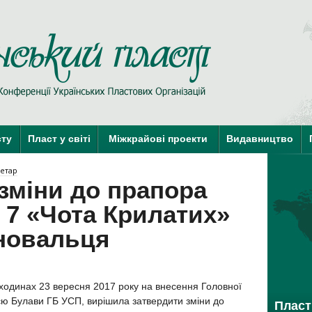
Пласт у Сві
краї-члени КУПО
краї-кандидати 
сту
Пласт у світі
Міжкрайові проекти
Видавництво
етар
зміни до прапора
 7 «Чота Крилатих»
оновальця
ходинах 23 вересня 2017 року на внесення Головної
єю Булави ГБ УСП, вирішила затвердити зміни до
Пласт 