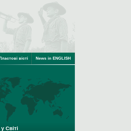
ті
на членство в КУПО
Пластові вісті
News in ENGLISH
у Світі