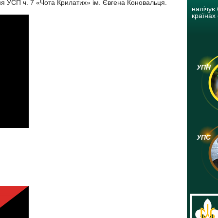
ня УСП ч. 7 «Чота Крилатих» ім. Євгена Коновальця.
налічує 
країнах 
УПН
УПС