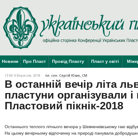
Новини
Про Пласт
Провід Пласту
Пласт у світі
Міжк
13:00 4 Вересня, 2018
пл. сен. Сергій Юзик, СМ
В останній вечір літа ль
пластуни організували і
Пластовий пікнік-2018
Останнього теплого літнього вечора у Шевченківському гаю відбув
На цьому вечірньому відпочинку на природі панувала добродуш