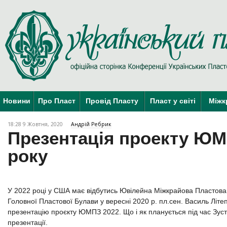
Новини
Про Пласт
Провід Пласту
Пласт у світі
Міжк
18:28 9 Жовтня, 2020
Андрій Ребрик
Презентація проекту ЮМ
року
У 2022 році у США має відбутись Ювілейна Міжкрайова Пластова 
Головної Пластової Булави у вересні 2020 р. пл.сен. Василь Літе
презентацію проєкту ЮМПЗ 2022. Що і як планується під час Зустр
презентації.