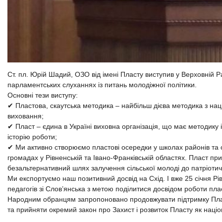
Ст. пл. Юрій Шадий, ОЗО від імені Пласту виступив у Верховній Р
парламентських слуханнях із питань молодіжної політики.
Основні тези виступу:
✔ Пластова, скаутська методика – найбільш дієва методика з нац
виховання;
✔ Пласт – єдина в Україні виховна організація, що має методику 
історію роботи;
✔ Ми активно створюємо пластові осередки у школах районів та 
громадах у Рівненській та Івано-Франківській областях. Пласт при
безальтернативний шлях залучення сільської молоді до патріоти
Ми експортуємо наш позитивний досвід на Схід. І вже 25 січня Р
педагогів зі Слов’янська з метою поділитися досвідом роботи пла
Народним обранцям запропоновано продовжувати підтримку Пла
та прийняти окремий закон про Захист і розвиток Пласту як наці