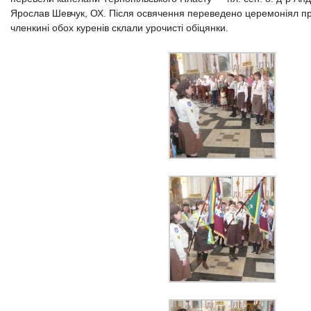
Ярослав Шевчук, ОХ. Після освячення переведено церемоніял пр
членкині обох куренів склали урочисті обіцянки.