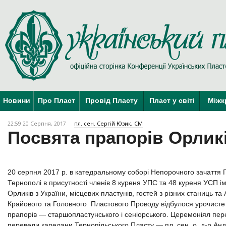
Новини
Про Пласт
Провід Пласту
Пласт у світі
Міжк
22:59 20 Серпня, 2017
пл. сен. Сергій Юзик, СМ
Посвята прапорів Орлик
20 серпня 2017 р. в катедральному соборі Непорочного зачаття 
Тернополі в присутності членів 8 куреня УПС та 48 куреня УСП і
Орликів з України, місцевих пластунів, гостей з різних станиць та
Крайового та Головного Пластового Проводу відбулося урочисте
прапорів — старшопластунського і сеніорського. Церемоніял пе
перевели капелани Тернопільського Пласту — пл. сен. о. д-р Андрі