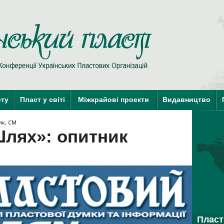
Пласт у Сві
сту
Пласт у світі
Міжкрайові проекти
Видавництво
краї-члени КУПО
краї-кандидати 
ик, СМ
лях»: опитник
Пласт 