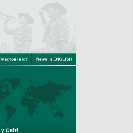
ті
Пластові вісті
News in ENGLISH
на членство в КУПО
у Світі