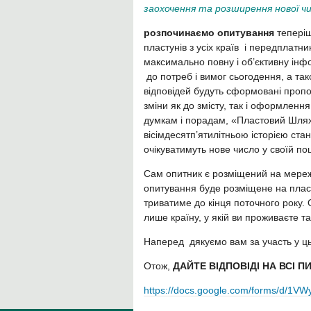
заохочення та розширення нової чи
розпочинаємо опитування
теперіш
пластунів з усіх країв і передплатни
максимально повну і об’єктивну ін
до потреб і вимог сьогодення, а та
відповідей будуть сформовані пропози
зміни як до змісту, так і оформлен
думкам і порадам, «Пластовий Шлях»
вісімдесятп’ятилітньою історією ста
очікуватимуть нове число у своїй по
Сам опитник є розміщений на мереж
опитування буде розміщене на плас
триватиме до кінця поточного року.
лише країну, у якій ви проживаєте т
Наперед дякуємо вам за участь у ць
Отож,
ДАЙТЕ ВІДПОВІДІ НА ВСІ 
https://docs.google.com/forms/d/