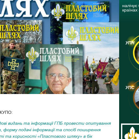
налічує 
країнах 
УПН
УПС
 КУПО:
ові видань та інформації ГПБ провести опитування
, форму подачі інформації та спосіб поширення
і та корисності «Пластового шляху» в бік