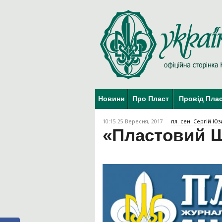
Новини
Про Пласт
Провід Пла
10:15 25 Вересня, 2017
пл. сен. Сергій Юз
«Пластовий Ш