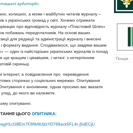
тацької аудиторії».
ніх, колишніх, а може і майбутніх читачів журналу –
ків з українських громад у світі. Хочемо отримати
формацію про відповідність журналу «Пластовий Шлях»
кож побажань передплатників. На основі ваших
ції для редакції та адміністрації журналу і внесені
ня і формату видання. Сподіваємося, що завдяки вашим
 — один із найстаріших українських журналів із понад
не ще кращим і цікавішим, і читачі з нетерпінням
штовій скриньці.
і інтернет, а повідомлення про переведення
тових сторінках у соціяльних мережах. Опитування
 Опитування є анонімним, однак просимо вас вказати
а улад, до якого ви належите.
ому опитуванні.
ПИТАННЯ ЦЬОГО
ОПИТНИКА:
1VWyagH1cGBEm7F8fIkWJdzYD788ack5FL4r-j5dECjU