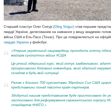
Старший пластун Олег Снігур (
Oleg Snigur)
став першим предста
гвардії України, делегованим на навчання у вищу академію голов
військ США в Ель-Пасо (Техас). Про це повідомляється на офіціій
гвардія України
у фейсбук:
«Уперше український нацгвардієць проходить елітну підг
майорів сухопутних військ
#
США
Це річний лідерський курс, який го
тує завбачливого, адап
прогресивного бойового командира, який здатний керува
складом в будь-якій ситуації.
Разом з близько 700 курсантами Збройних Сил США щорок
представники понад півсотні країн-партнерів.
Здобутий нашим представником буде пристосовано до укра
застосовано для реформування сержантського корпусу
#
стандартів
#
НАТО
.»