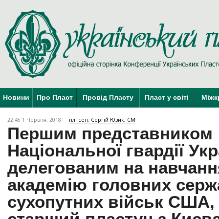
Новини
Про Пласт
Провід Пласту
Пласт у світі
Міжк
22:45 1 Червня, 2018
пл. сен. Сергій Юзик, СМ
Першим представником
Національної гвардії Укр
делегованим на навчанн
академію головних серж
сухопутних військ США,
старший пластун з Києв