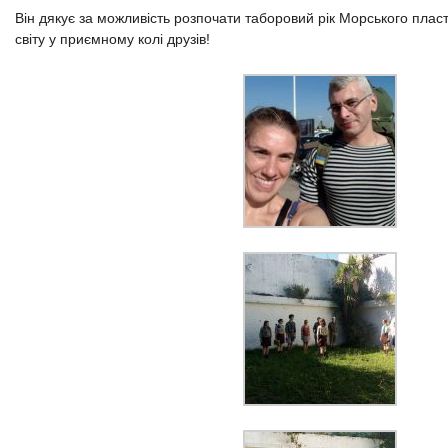
Він дякує за можливість розпочати таборовий рік Морського пла
світу у приємному колі друзів!