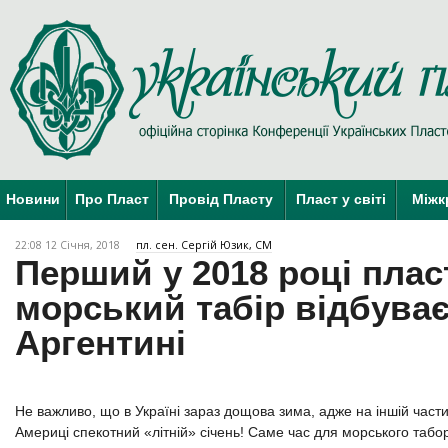
Новини
Про Пласт
Провід Пласту
Пласт у світі
Міжк
22:08 12 Січня, 2018
пл. сен. Сергій Юзик, СМ
Перший у 2018 році пла
морський табір відбуває
Аргентині
Не важливо, що в Україні зараз дощова зима, адже на іншій частин
Америці спекотний «літній» січень! Саме час для морського табо