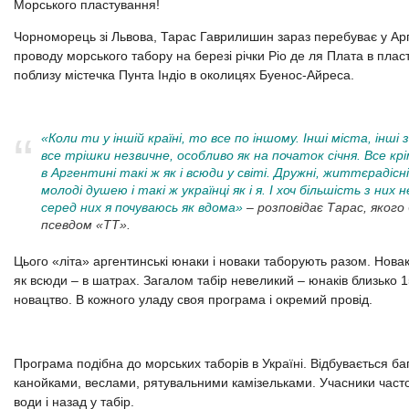
Морського пластування!
Чорноморець зі Львова, Тарас Гаврилишин зараз перебуває у Арге
проводу морського табору на березі річки Ріо де ля Плата в плас
поблизу містечка Пунта Індіо в околицях Буенос-Айреса.
«Коли ти у іншій країні, то все по іншому. Інші міста, інші 
все трішки незвичне, особливо як на початок січня. Все кр
в Аргентині такі ж як і всюди у світі. Дружні, життєрадісні,
молоді душею і такі ж українці як і я. І хоч більшість з них н
серед них я почуваюсь як вдома»
– розповідає Тарас, якого
псевдом «ТТ».
Цього «літа» аргентинські юнаки і новаки таборують разом. Новак
як всюди – в шатрах. Загалом табір невеликий – юнаків близько 1
новацтво. В кожного уладу своя програма і окремий провід.
Програма подібна до морських таборів в Україні. Відбувається ба
канойками, веслами, рятувальними камізельками. Учасники част
води і назад у табір.