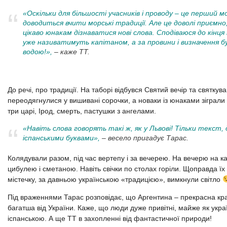
«Оскільки для більшості учасників і проводу – це перший м
доводиться вчити морські традиції. Але це доволі приємно,
цікаво юнакам дізнаватися нові слова. Сподіваюся до кін
уже називатимуть капітаном, а за провини і визначення 
водою!»,
– каже ТТ.
До речі, про традиції. На таборі відбувся Святий вечір та святкува
переодягнулися у вишивані сорочки, а новаки із юнаками зіграли В
три царі, Ірод, смерть, пастушки з ангелами.
«Навіть слова говорять такі ж, як у Львові! Тільки текст
іспанськими буквами»,
– весело пригадує Тарас.
Колядували разом, під час вертепу і за вечерею. На вечерю на ка
цибулею і сметаною. Навіть свічки по столах горіли. Щоправда їх
містечку, за давньою українською «традицією», вимкнули світло
Під враженнями Тарас розповідає, що Аргентина – прекрасна краї
багатша від України. Каже, що люди дуже привітні, майже як україн
іспанською. А ще ТТ в захопленні від фантастичної природи!