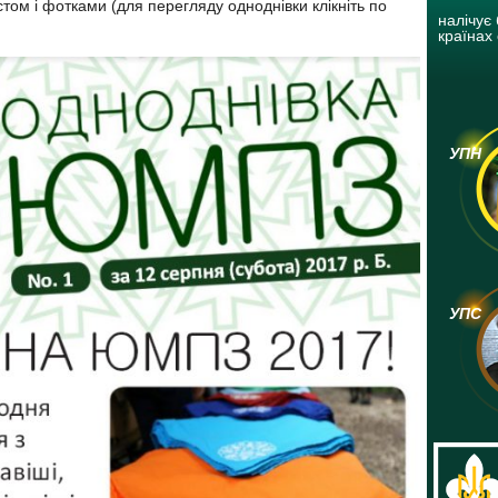
кстом і фотками (для перегляду одноднівки клікніть по
налічує 
країнах 
УПН
УПС