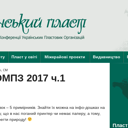
Пласт у Сві
сту
Пласт у світі
Міжкрайові проекти
Видавництво
краї-члени КУПО
краї-кандидати 
к, СМ
МПЗ 2017 ч.1
івок – 5 примірників. Знайти їх можна на інфо-дошках на
му, що в нас поганий принтер чи немає паперу, а тому,
регти природу!
Пласт 