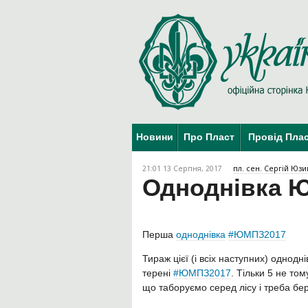
Новини
Про Пласт
Провід Пла
21:01 13 Серпня, 2017
пл. сен. Сергій Юзи
Одноднівка Ю
Перша
одноднівка
#ЮМПЗ2017
Тираж цієї (і всіх наступних) однодн
терені
#
ЮМПЗ2017
. Тільки 5 не то
що таборуємо серед лісу і треба бе