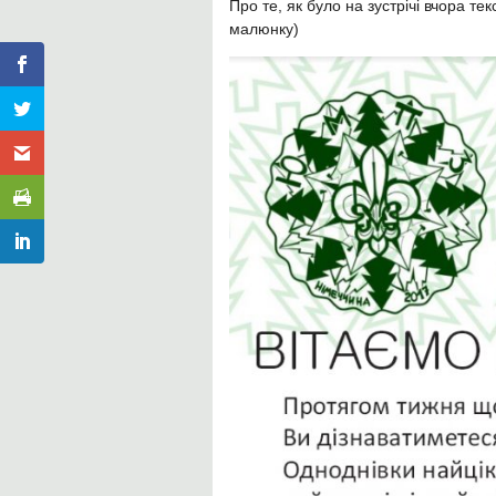
Про те, як було на зустрічі вчора те
малюнку)