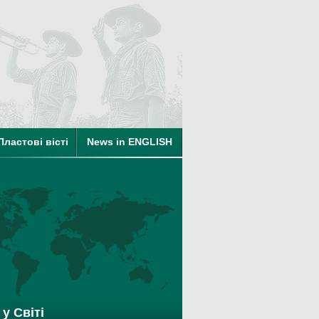
ті
Пластові вісті
News in ENGLISH
на членство в КУПО
у Світі