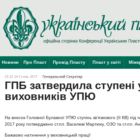
Новини
Про Пласт
Провід Пласту
Пласт у світі
Міжк
23:22 24 Січня, 2017
Ґенеральний Секретар
ГПБ затвердила ступені 
виховників УПЮ
На внесок Головної Булавної УПЮ ступінь зв’язкового (ІІ КВ) під
2017 року потверджено ст.пл. Василеві Мартюку, ОЗО та ст.пл. А
Бажаємо натхнення у виховницькій праці!