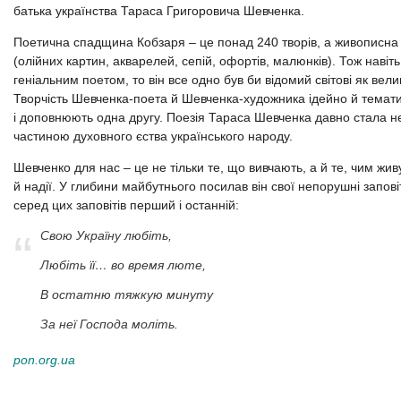
батька українства Тараса Григоровича Шевченка.
Поетична спадщина Кобзаря – це понад 240 творів, а живописна 
(олійних картин, акварелей, сепій, офортів, малюнків). Тож навіт
геніальним поетом, то він все одно був би відомий світові як вел
Творчість Шевченка-поета й Шевченка-художника ідейно й темати
і доповнюють одна другу. Поезія Тараса Шевченка давно стала н
частиною духовного єства українського народу.
Шевченко для нас – це не тільки те, що вивчають, а й те, чим жив
й надії. У глибини майбутнього посилав він свої непорушні запові
серед цих заповітів перший і останній:
Свою Україну любіть,
Любіть її… во время люте,
В остатню тяжкую минуту
За неї Господа моліть.
pon.org.ua