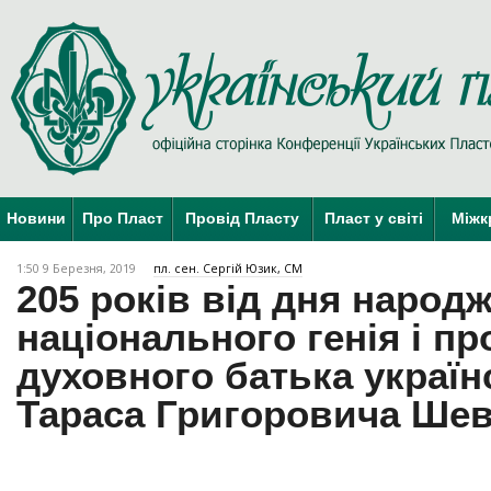
Новини
Про Пласт
Провід Пласту
Пласт у світі
Міжк
1:50 9 Березня, 2019
пл. сен. Сергій Юзик, СМ
205 років від дня народ
національного генія і пр
духовного батька україн
Тараса Григоровича Ше