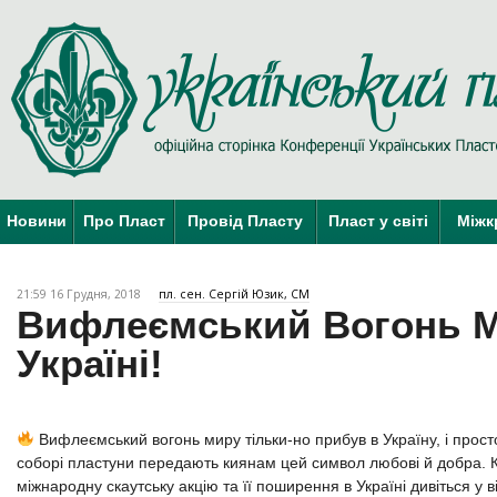
Новини
Про Пласт
Провід Пласту
Пласт у світі
Міжк
21:59 16 Грудня, 2018
пл. сен. Сергій Юзик, СМ
Вифлеємський Вогонь М
Україні!
Вифлеємський вогонь миру тільки-но прибув в Україну, і прост
соборі пластуни передають киянам цей символ любові й добра. 
міжнародну скаутську акцію та її поширення в Україні дивіться у в