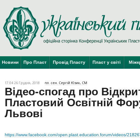
Новини
Про Пласт
Провід Пласту
Пласт у світі
Міжк
17:04 26 Грудня, 2018
пл. сен. Сергій Юзик, СМ
Відео-спогад про Відкри
Пластовий Освітній Фор
Львові
https://www.facebook.com/open.plast.education.forum/videos/2182