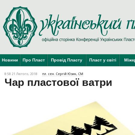
Новини
Про Пласт
Провід Пласту
Пласт у світі
Міжк
8:58 21 Лютого, 2018
пл. сен. Сергій Юзик, СМ
Чар пластової ватри