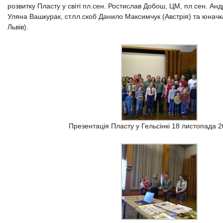
розвитку Пласту у світі пл.сен. Ростислав Добош, ЦМ, пл.сен. Анд
Уляна Вашкурак, ст.пл.скоб Данило Максимчук (Австрія) та юна
Львів).
Презентація Пласту у Гельсінкі 18 листопада 2