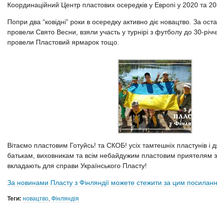
Координаційний Центр пластових осередків у Европі у 2020 та 20
Попри два “ковідні” роки в осередку активно діє новацтво. За оста
провели Свято Весни, взяли участь у турнірі з футболу до 30-річ
провели Пластовий ярмарок тощо.
Вітаємо пластовим Готуйсь! та СКОБ! усіх тамтешніх пластунів і д
батькам, виховникам та всім небайдужим пластовим приятелям з
вкладають для справи Українського Пласту!
За новинами Пласту з Фінляндії можете стежити за цим посилан
Теги:
новацтво
,
Фінляндія