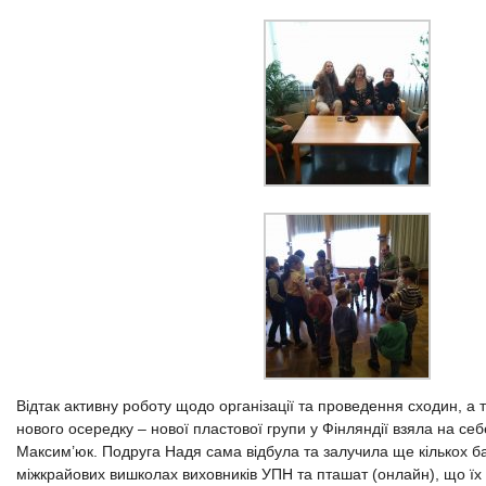
Відтак активну роботу щодо організації та проведення сходин, а 
нового осередку – нової пластової групи у Фінляндії взяла на себ
Максим’юк. Подруга Надя сама відбула та залучила ще кількох бат
міжкрайових вишколах виховників УПН та пташат (онлайн), що їх 