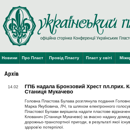
Новини
Про Пласт
Провід Пласту
Пласт у світі
Міжк
Архів
ГПБ надала Бронзовий Хрест пл.прих. К
14.02
Станиця Мукачево
Головна Пластова Булава розглянула подання Головн
Марка Якубовича, ЛЧ, та шляхом електронного голосу
Пластової Булави вирішила надати пластове відзначен
Клованич (Станиця Мукачево) за вчасно надану домед
дорожньо-транспортної пригоди, в результаті якої існу
здоровʼю потерпілої.