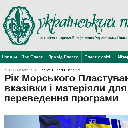
Новини
Про Пласт
Провід Пласту
Пласт у світі
Міжк
22:17 28 Лютого, 2018
пл. сен. Сергій Юзик, СМ
Рік Морського Пластуван
вказівки і матеріяли для
переведення програми