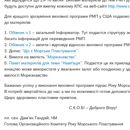
яке відбудется що 29- го квітня. Виховні матеріяли до тем РМП
будуть доступні для вжитку кожному КПС на веб-сайті
http://www.
Для кращого зрозуміння виховної програми РМП у США подаємо с
до матеріялів:
1.
Обіжник ч.1
– загальний Інформатор. Тут подаєтся структуру 
багато інформацій для переведення РМП.
2.
Обіжник ч.2
– запити і відповіді відносно виховної програми РМ
3. Допис ’
’Що є Морське Пластування’’
.
4. Вимоги на вмілість
’’Морезнавство’’
.
5.
Пакет матеріялів для теми ’’Навіґація’’
. Подаєтся це як приклад
юнацтво може використати у змаганнях залог або поодиноко у зд
вмілості Морезнавство.
Бажаємо успіху у виконанні виховної програми підчас Року Морс
В потребі звертайтесь до нас а ми по можливості готові допомогт
Щиро здоровимо пластовим привітом,
С.К.О.Б! – Доброго Вітру!
пл. сен. Дам’ян Гандзій, ЧМ
Голова Організаційного Комітету Року Морського Пластування