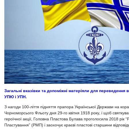
Загальні вказівки та допоміжні матеріяли для переведення 
УПЮ і УПН.
З нагоди 100-ліття підняття прапора Української Держави на кор
Чорноморсього Фльоту дня 29-го квітня 1918 року, і щоб святкува
героїчної акції, Головна Пластова Булава проголосила 2018 рік 
Пластування” (РМП) і заохочує краєві пластові старшини відповід