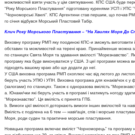
можливостей взяти участь у цім святкуванню. КПС США буде пер
“Року Морського Пластування” підготовану куренями УСП і УПС ’’Ч
’’Чорноморські Хвилі’’. КПС Аргентини став першим, що почав РМП
го січня відбувся Морський Пластовий Табір.
Клич Року Морського Пластування – “На Хвилях Моря До С
Виховну програму РМП яку поодинокі КПС-и зможуть виготовити і
обставин та можливостей на терені краю. Принайменше можна за
по станицях Свята Моря та здавання вмілості ’’Морезнавство’’. 
програму яка буде виконуватися у США. З цеї програми можна виб
підходять вашому краю або ще додати до неї.
У США виховна програма РМП охоплює час від лютого до листопа
беруть участь УПЮ і УПН. Виховна програма для юнаків/чок є у 
(залогами) по станицях. Також є одноразова вмілість “Морезнавст
a. Юнаки/чки які беруть участь в програмі і матимуть ногоду здат
“Морезнавство”. Ця вмілість є принята ГПБ.
b. Вимоги цієї вмілості доторкають вимоги інших вмілостей та нав
Вмілість є поділена на 6 тем — навіґація, спів і морське пластува
Моря, роди суден та практичне морське пластування.
Новацька програма включає вміліст “Чорноморець” та програму 